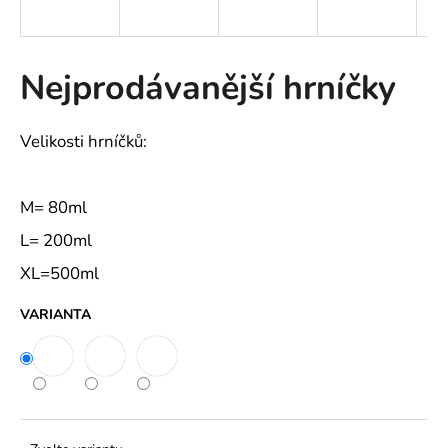
a
j
í
Nejprodávanější hrníčky
t
?
Velikosti hrníčků:
M= 80ml
HLEDAT
L= 200ml
XL=500ml
VARIANTA