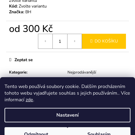
Zvolte variantu
Kód:
Zvolte variantu
Značka:
BH
od
300 Kč
Měrná
DO KOŠÍKU
cena:
Zeptat se
Kategorie
:
Nejprodávanější
Tento web používá soubory cookie. Dalším procházením
Z
tohoto webu vyjadřujete souhlas s jejich používáním.. Více
á
Instagram
informací
zde
.
p
a
Nastavení
t
í
Vytvořil Shoptet
Odmítnout
Souhlasím
Copyright 2026
Bude hlína
. Všechna práva vyhrazena.