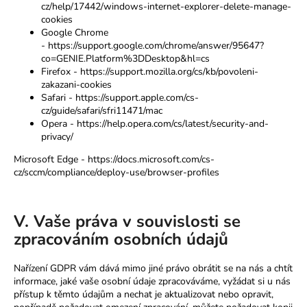
cz/help/17442/windows-internet-explorer-delete-manage-
cookies
Google Chrome
-
https://support.google.com/chrome/answer/95647?
co=GENIE.Platform%3DDesktop&hl=cs
Firefox -
https://support.mozilla.org/cs/kb/povoleni-
zakazani-cookies
Safari -
https://support.apple.com/cs-
cz/guide/safari/sfri11471/mac
Opera -
https://help.opera.com/cs/latest/security-and-
privacy/
Microsoft Edge -
https://docs.microsoft.com/cs-
cz/sccm/compliance/deploy-use/browser-profiles
V. Vaše práva v souvislosti se
zpracováním osobních údajů
Nařízení GDPR vám dává mimo jiné právo obrátit se na nás a chtít
informace, jaké vaše osobní údaje zpracováváme, vyžádat si u nás
přístup k těmto údajům a nechat je aktualizovat nebo opravit,