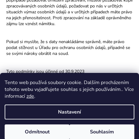
popřípadě požadovat omezení zpracování, můžete požadovat kopii
zpracovávaných osobních údajů, požadovat po nás v určitých
situacích výmaz osobních údajů a v určitých případech máte právo
na jejich přenositelnost. Proti zpracování na základě oprávněného
zájmu lze vznést námitku.
Pokud si myslíte, že s daty nenakládáme správně, máte právo
podat stížnost u
Úřadu pro ochranu osobních údajů
, případně se
se svými nároky obrátit na soud.
Tyto podmínky jsou účinné od 30.9.2023
Tento web používá soubory cookie. Dalším procházením
Z
tohoto webu vyjadřujete souhlas s jejich používáním.. Více
á
Instagram
informací
zde
.
p
a
Nastavení
t
í
Vytvořil Shoptet
Odmítnout
Souhlasím
Copyright 2026
Bude hlína
. Všechna práva vyhrazena.