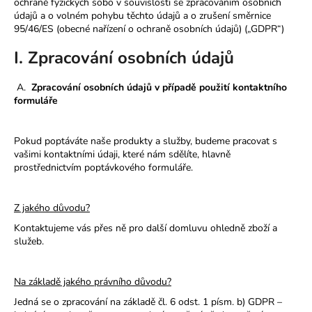
ochraně fyzických sobo v souvislosti se zpracováním osobních
a
údajů a o volném pohybu těchto údajů a o zrušení směrnice
95/46/ES (obecné nařízení o ochraně osobních údajů) („GDPR“)
j
í
I. Zpracování osobních údajů
t
?
A.
Zpracování osobních údajů v případě použití kontaktního
formuláře
Pokud poptáváte naše produkty a služby, budeme pracovat s
vašimi kontaktními údaji, které nám sdělíte, hlavně
HLEDAT
prostřednictvím poptávkového formuláře.
Z jakého důvodu?
Kontaktujeme vás přes ně pro další domluvu ohledně zboží a
služeb.
Na základě jakého právního důvodu?
Jedná se o zpracování na základě čl. 6 odst. 1 písm. b) GDPR –