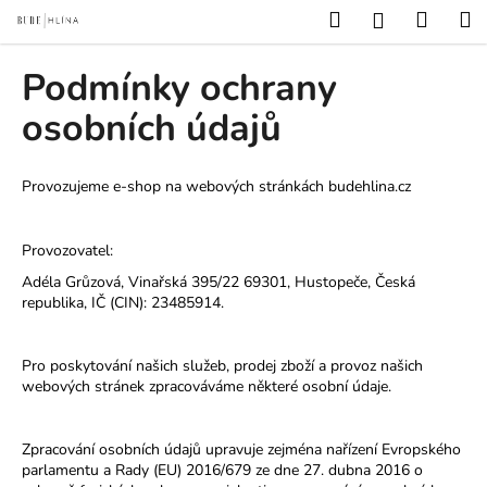
K
Přejít
Hledat
Nákup
M
Přihlášení
na
o
obsah
Zpět
Zpět
košík
š
Podmínky ochrany
í
C
osobních údajů
k
o
p
Provozujeme e-shop na webových stránkác
h budehlina.cz
o
t
Provozovatel:
ř
Adéla Grůzová, Vinařská 395/22 69301, Hustopeče, Česká
e
republika, IČ (CIN): 23485914.
b
u
Pro poskytování našich služeb, prodej zboží a provoz našich
j
webových stránek zpracováváme některé osobní údaje.
e
t
Zpracování osobních údajů upravuje zejména nařízení Evropského
e
parlamentu a Rady (EU) 2016/679 ze dne 27. dubna 2016 o
n