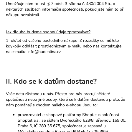
Umožňuje nám to ust. § 7 odst. 3 zákona č. 480/2004 Sb., o
některých službách informační společnosti, pokud jste nám to při
nákupu nezakázali.
Jak dlouho budeme osobní údaje zpracovávat?
1 rok/let od vašeho posledního nákupu. Z rozesílky se můžete
kdykoliv odhlásit prostřednictvím e-mailu nebo nás kontaktujte
na e-mailu: info@budehlina.cz
II. Kdo se k datům dostane?
Vaše data zůstanou u nás. Přesto pro nás pracují některé
společnosti nebo jiné osoby, které se k datům dostanou proto, že
nám pomáhají s chodem našeho e-shopu. Jsou to:
provozovatel e-shopové platformy Shoptet (společnost
Shoptet a.s., se sídlem Dvořeckého 628/8, Břevnov, 169 00,
Praha 6, IČ 289 35 675, společnost je zapsaná u
Městského soudu v Praze, oddíl B vložka 25 395)